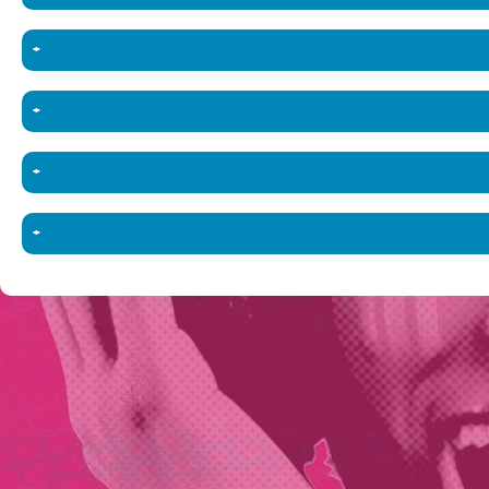
+
+
+
+